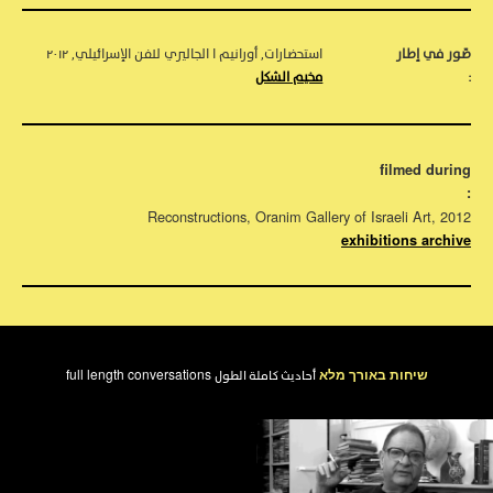
صّور في إطار
استحضارات, أورانيم ا الجاليري للفن الإسرائيلي, ٢٠١٢
:
مخيم الشكل
filmed during
:
Reconstructions, Oranim Gallery of Israeli Art, 2012
exhibitions archive
שיחות באורך מלא
full length conversations
أحاديث كاملة الطول