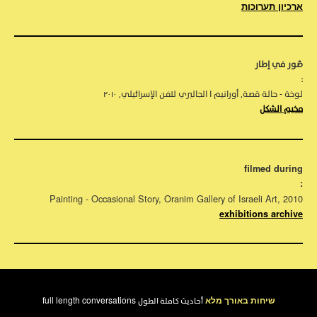
ארכיון תערוכות
صّور في إطار
:
لوخة - حالة قصة, أورانيم ا الجاليري للفن الإسرائيلي, ٢٠١٠
مخيم الشكل
filmed during
:
Painting - Occasional Story, Oranim Gallery of Israeli Art, 2010
exhibitions archive
שיחות באורך מלא
full length conversations
أحاديث كاملة الطول